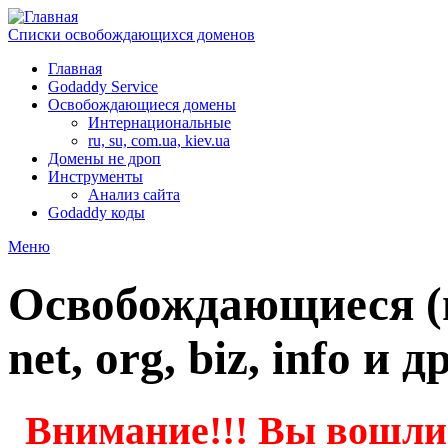
Списки освобождающихся доменов
Главная
Godaddy Service
Освобождающиеся домены
Интернациональные
ru, su, com.ua, kiev.ua
Домены не дроп
Инструменты
Анализ сайта
Godaddy коды
Меню
Освобождающиеся (н
net, org, biz, info и др
Внимание!!! Вы вошли