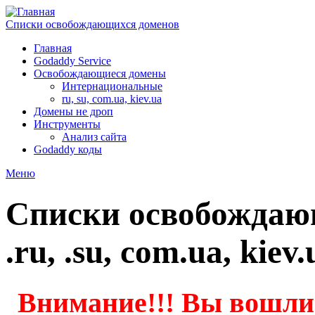
Списки освобождающихся доменов
Главная
Godaddy Service
Освобождающиеся домены
Интернациональные
ru, su, com.ua, kiev.ua
Домены не дроп
Инструменты
Анализ сайта
Godaddy коды
Меню
Cписки освобождающ
.ru, .su, com.ua, kiev.
Внимание!!! Вы вошли