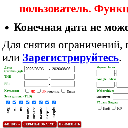
пользователь. Функ
Конечная дата не може
Для снятия ограничений,
или
Зарегистрируйтесь
.
Яндекс Index:
Даты
-
(гггг/мм/дд):
-
ТИЦ:
-
Google Index:
PR:
-
-
Каталоги:
Webarchive:
ЯК
ЯК
тематика
Dmoz
Зона домена (TLD)
минимум
Убрать Яндекс
Клей
N/F
Все
ru
su
com.ua
kiev.ua
com.ru
msk.ru
spb.ru