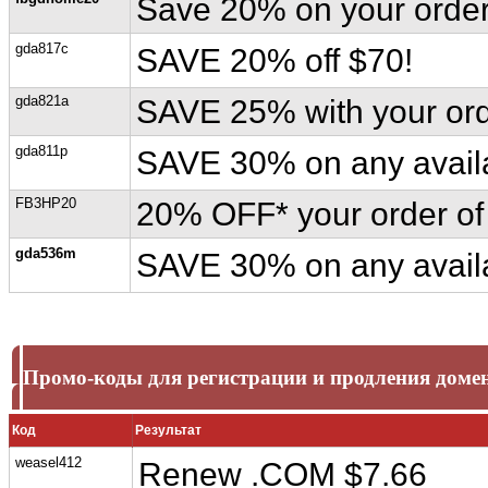
Save 20% on your order
gda817c
SAVE 20% off $70!
gda821a
SAVE 25% with your ord
gda811p
SAVE 30% on any avail
FB3HP20
20% OFF* your order of
gda536m
SAVE 30% on any avail
Промо-коды для регистрации и продления доме
Код
Результат
weasel412
Renew .COM $7.66