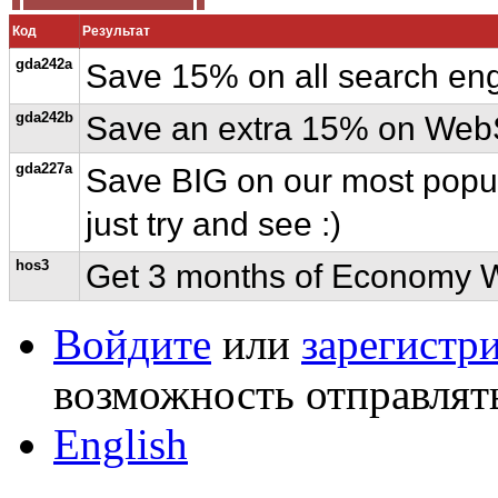
Код
Результат
gda242a
Save 15% on all search engi
gda242b
Save an extra 15% on WebS
gda227a
Save BIG on our most popula
just try and see :)
hos3
Get 3 months of Economy We
Войдите
или
зарегистр
возможность отправлят
English