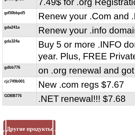
7.49$ for .org Registrat
gd50bbpd5
Renew your .Com and .N
gda241a
Renew your .info domain
gda324a
Buy 5 or more .INFO doma
year. Plus, FREE Private
gdbb776
on .org renewal and got 
cjc749b001
New .com regs $7.67
GDBB776
.NET renewal!!! $7.68
Другие продукты