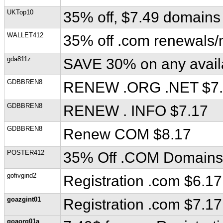
UKTop10
35% off, $7.49 domain
WALLET412
35% off .com renewals/n
gda811z
SAVE 30% on any avai
GDBBREN8
RENEW .ORG .NET $7
GDBBREN8
RENEW . INFO $7.17
GDBBREN8
Renew COM $8.17
POSTER412
35% Off .COM Domains
gofivgind2
Registration .com $6.17
goazgint01
Registration .com $7.17
goaorg01a