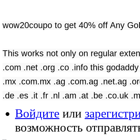
wow20coupo to get 40% off Any GoD
This works not only on regular exten
.com .net .org .co .info this godadd
.mx .com.mx .ag .com.ag .net.ag .org
.de .es .it .fr .nl .am .at .be .co.uk .
Войдите
или
зарегистр
возможность отправлят