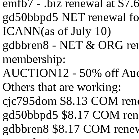
emfb7 - .biz renewal at $
gd50bbpd5 NET renewal fo
ICANN(as of July 10)
gdbbren8 - NET & ORG r
membership:
AUCTION12 - 50% off Auc
Others that are working:
cjc795dom $8.13 COM ren
gd50bbpd5 $8.17 COM ren
gdbbren8 $8.17 COM rene