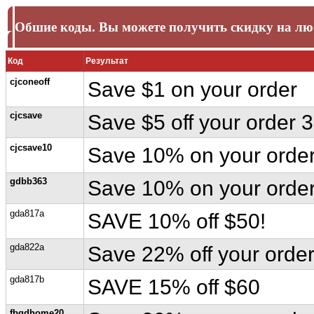
Обшие коды. Вы можете получить скидку на люб
Код
Результат
cjconeoff
Save $1 on your order
cjcsave
Save $5 off your order 
cjcsave10
Save 10% on your orde
gdbb363
Save 10% on your orde
gda817a
SAVE 10% off $50!
gda822a
Save 22% off your orde
gda817b
SAVE 15% off $60
fbgdhome20