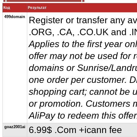
Код
Результат
499domain
Register or transfer any a
.ORG, .CA, .CO.UK and .IN
Applies to the first year on
offer may not be used for 
domains or Sunrise/Landru
one order per customer. Di
shopping cart; cannot be u
or promotion. Customers m
AliPay to redeem this offer
goaz2001ai
6.99$ .Com +icann fee