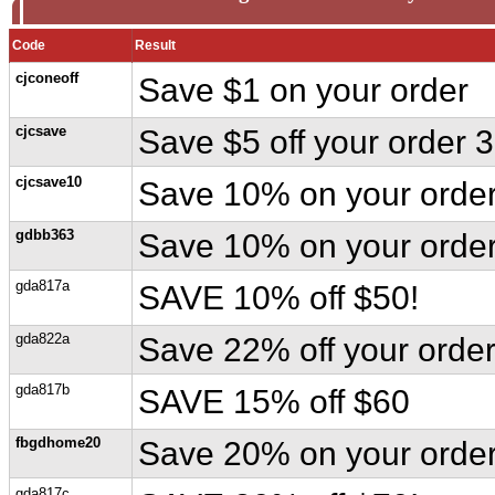
Code
Result
cjconeoff
Save $1 on your order
cjcsave
Save $5 off your order 
cjcsave10
Save 10% on your orde
gdbb363
Save 10% on your orde
gda817a
SAVE 10% off $50!
gda822a
Save 22% off your orde
gda817b
SAVE 15% off $60
fbgdhome20
Save 20% on your order
gda817c