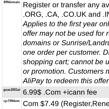
499domain
Register or transfer any a
.ORG, .CA, .CO.UK and .IN
Applies to the first year on
offer may not be used for 
domains or Sunrise/Landru
one order per customer. Di
shopping cart; cannot be u
or promotion. Customers m
AliPay to redeem this offer
goaz2001ai
6.99$ .Com +icann fee
cjc749dom
Com $7.49 (Register,Ren