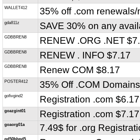
WALLET412
35% off .com renewals/n
gda811z
SAVE 30% on any avai
GDBBREN8
RENEW .ORG .NET $7
GDBBREN8
RENEW . INFO $7.17
GDBBREN8
Renew COM $8.17
POSTER412
35% Off .COM Domains
gofivgind2
Registration .com $6.17
goazgint01
Registration .com $7.17
goaorg01a
7.49$ for .org Registrat
gd50bbpd5