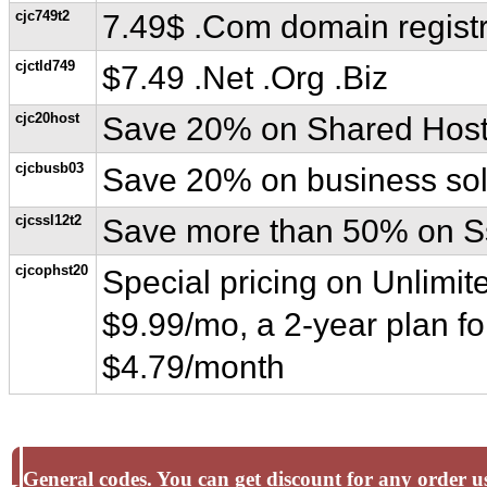
cjc749t2
7.49$ .Com domain registr
cjctld749
$7.49 .Net .Org .Biz
cjc20host
Save 20% on Shared Host
cjcbusb03
Save 20% on business solu
cjcssl12t2
Save more than 50% on Ssl 
cjcophst20
Special pricing on Unlimit
$9.99/mo, a 2-year plan fo
$4.79/month
General codes. You can get discount for any order us