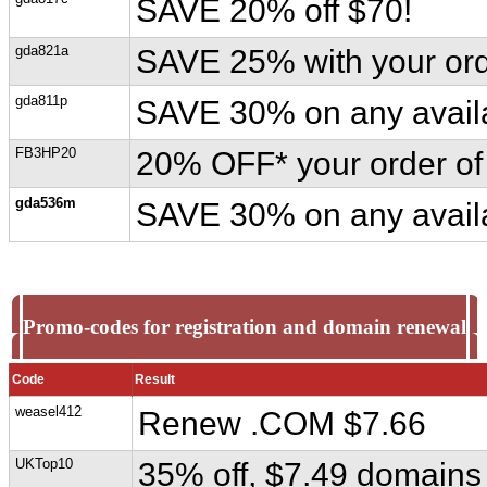
SAVE 20% off $70!
gda821a
SAVE 25% with your ord
gda811p
SAVE 30% on any avail
FB3HP20
20% OFF* your order of
gda536m
SAVE 30% on any avail
Promo-codes for registration and domain renewal
Code
Result
weasel412
Renew .COM $7.66
UKTop10
35% off, $7.49 domain